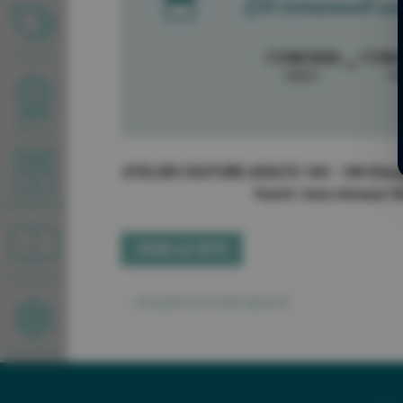

Cet évènement aura
17/08/2026
17/08
FORFAITS
->
DEBUT
FI
WEBCAM
ATELIER COUTURE ADULTE 16H - 18H Etang du
fourni | tous niveaux 
HEBERGEMENTS
VOIR LE SITE
BROCHURES
←
ATELIER COUTURE ADULTE
INFOS NEIGE