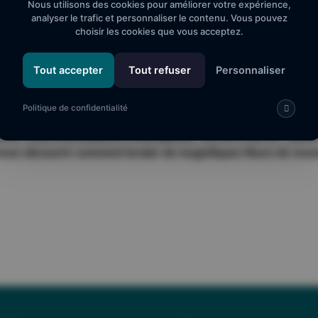
 lieu le...
Nous utilisons des cookies pour améliorer votre expérience,
Information
analyser le trafic et personnaliser le contenu. Vous pouvez
choisir les cookies que vous acceptez.
/2026
Etang du Ticou 6621
N
BOLQUERE
Tout accepter
Tout refuser
Personnaliser
+33 6 44 91 80 59
Politique de confidentialité
 Ticou Informations et inscriptions : 06.44.91.80.59 / stella
Venez découvrir comment broder de magnifiques fleurs de mont