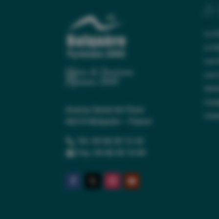
Le 
Le V
La S
Les
Office de Tourisme
Les
Pyrénées 2000
Anim
Comp
Avenue Serrat de l’Ours
Cont
66210 Bolquère – France
Tél. 04 68 30 12 42
Fax. 04 68 30 16 84