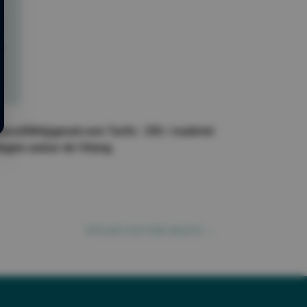
0
vera3084@gmail.com Tarifs : 35€ / matériel
agne autour de l'étang.
ATELIER COUTURE ADULTE
→