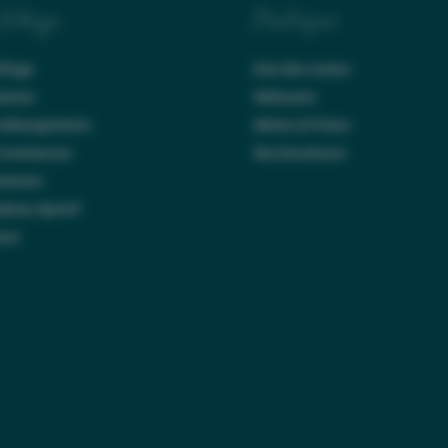
Village
Pratique
illage
Etat des routes
tation
Webcams
 Hébergements
Météo & Pistes
 Commerces
Nos brochures
ations
lexe Sportif
act