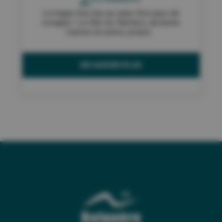
La magie d’un lieu au cœur d’un pays de
cocagne ! Le Gîte les Ramiers, ancienne
maison en pierre, propre...
EN SAVOIR PLUS