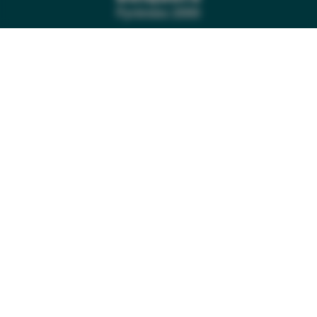
Office de Tourisme
Pyrénées 2000
Avenue Serrat de l’Ours
66210 Bolquère – France
Tél. 04 68 30 12 42
Fax. 04 68 30 16 84
NOS BROCHURES