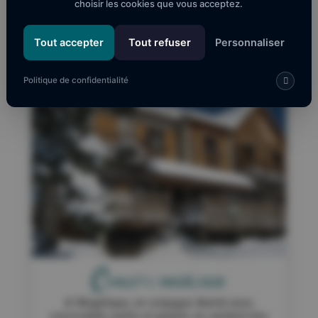
choisir les cookies que vous acceptez.
Tout accepter
Tout refuser
Personnaliser
2
Résultat(s)
Politique de confidentialité
C
HALET L’ ANGÉLIQUE
A l'Angélique, on conjugue liberté avec
convivialité, petits et grands se sentent très