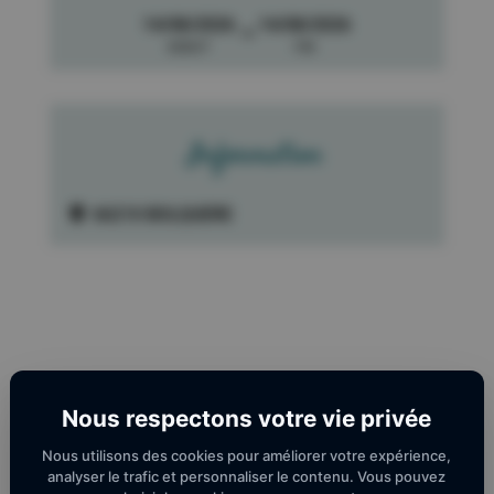
14/08/2026
14/08/2026
->
DEBUT
FIN
Information
66210 BOLQUERE
Nous respectons votre vie privée
Nous utilisons des cookies pour améliorer votre expérience,
analyser le trafic et personnaliser le contenu. Vous pouvez