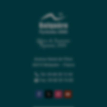
Office de Tourisme
Pyrénées 2000
Avenue Serrat de l’Ours
66210 Bolquère – France
Tél. 04 68 30 12 42
Fax. 04 68 30 16 84