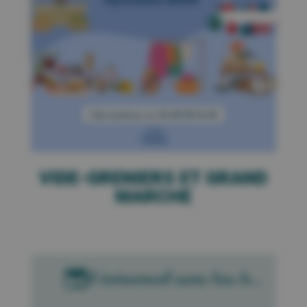
VIDE-GRENIERS ET GRAND
MARCHE

Cet évènement aura lieu le...