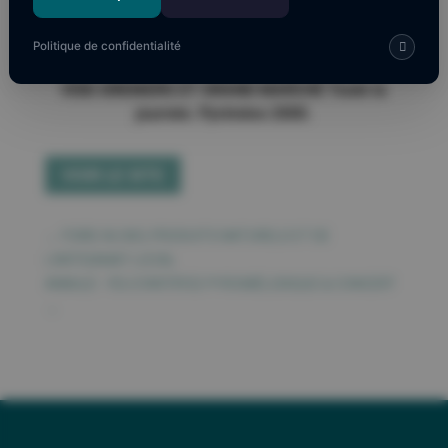
Politique de confidentialité
VIDE-GRENIERS ET GRAND MARCHÉ Toute la
journée. Pyrénées 2000.
VOIR LE SITE
←
FOIRE AU BIO, PRODUITS NATURELS ET DE
L’ARTISANAT LOCAL
ANNULÉ - FEU D'ARTIFICE PYROMÉLODIQUE & CONCERT
→