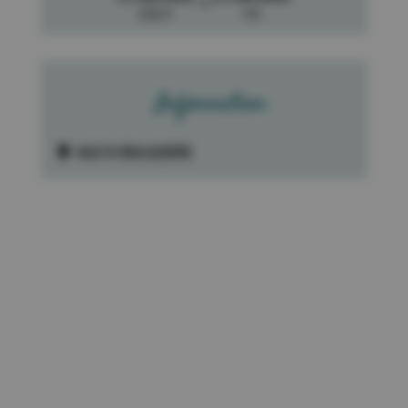
->
DEBUT
FIN
Information
66210 BOLQUERE