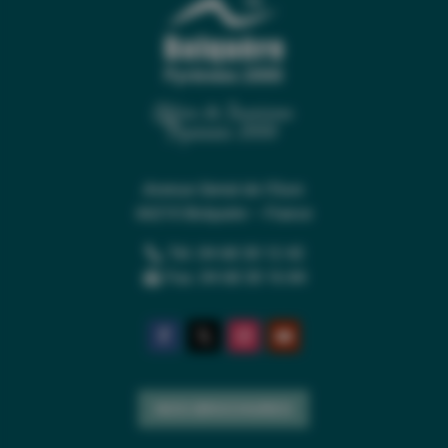
Office de Tourisme
Pyrénées 2000
Avenue Serrat de l’Ours
66210 Bolquère – France
Tél. 04 68 30 12 42
Fax. 04 68 30 16 84
NOS BROCHURES