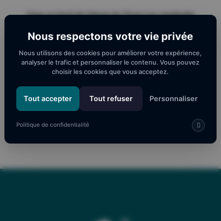
Yoga au bord de l'étang du Ticou Les vendredis
de 9h à 10h 12€ le cours de Yoga seul 35€ le
Nous respectons votre vie privée
cours d'aquarelle seul (10h - 12h) 40€ Yoga+
aquarelle
Nous utilisons des cookies pour améliorer votre expérience,
analyser le trafic et personnaliser le contenu. Vous pouvez
choisir les cookies que vous acceptez.
VOIR LE SITE
Tout accepter
Tout refuser
Personnaliser
←
YOGA AU BORD DU LAC ET AQUARELLE
YOGA AU BORD DU LAC ET AQUARELLE
→
Politique de confidentialité