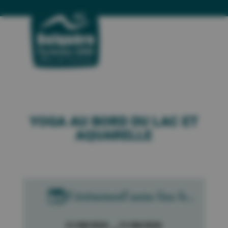
YOGA AU BORD DU LAC ET
AQUARELLE

Cet évènement aura lieu le...
21/08/2026
21/08/2026