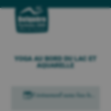
YOGA AU BORD DU LAC ET
AQUARELLE

Cet évènement aura lieu le...