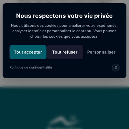
de 9h à 10h 12€ le cours de Yoga seul 35€ le
cours d'aquarelle seul (10h - 12h) 40€ Yoga+
Nous respectons votre vie privée
aquarelle
Nous utilisons des cookies pour améliorer votre expérience,
analyser le trafic et personnaliser le contenu. Vous pouvez
VOIR LE SITE
choisir les cookies que vous acceptez.
Tout accepter
Tout refuser
Personnaliser
←
YOGA AU BORD DU LAC ET AQUARELLE
YOGA AU BORD DU LAC ET AQUARELLE
→
Politique de confidentialité