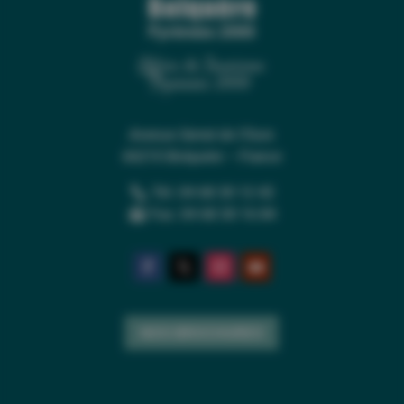
Office de Tourisme
Pyrénées 2000
Avenue Serrat de l’Ours
66210 Bolquère – France
Tél. 04 68 30 12 42
Fax. 04 68 30 16 84
NOS BROCHURES