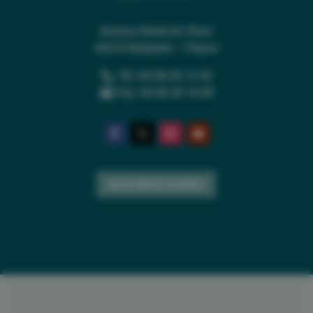
Avenue Serrat de l’Ours
66210 Bolquère – France
Tél. 04 68 30 12 42
Fax. 04 68 30 16 84
NOS BROCHURES