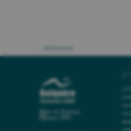
←
2B Electricité 66
Le 
Le V
La S
Les
Office de Tourisme
Les
Pyrénées 2000
Anim
Comp