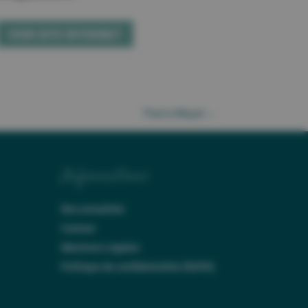
VOIR SITE INTERNET
Thierry Miquel
→
Informations
Nos actualités
Contact
Mentions Légales
Politique de confidentialité (RGPD)