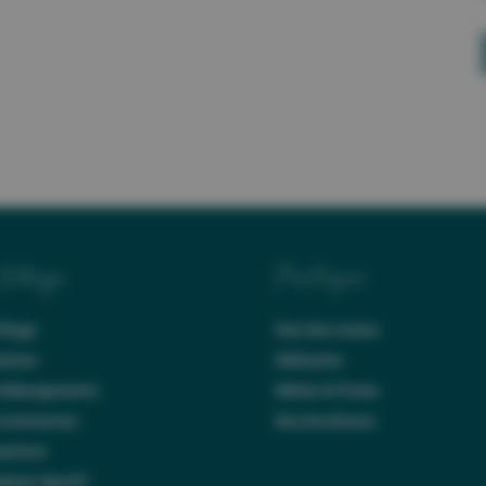
Village
Pratique
illage
Etat des routes
tation
Webcams
 Hébergements
Météo & Pistes
 Commerces
Nos brochures
ations
lexe Sportif