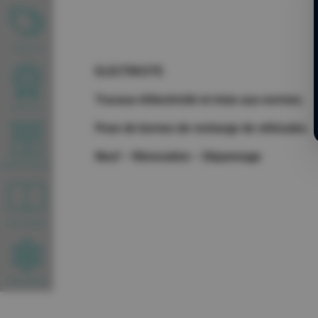
FORFAITS
ELECTRICITE
Travaux d’électricité et mise aux normes.
WEBCAM
Pose de bornes de recharge de véhicules.
Neuf – Rénovation – Dépannage
HEBERGEMENTS
BROCHURES
INFOS NEIGE