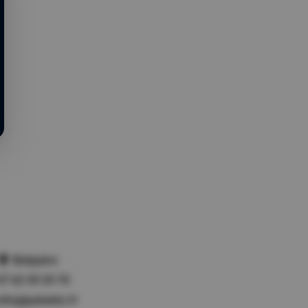
Bolquère
07 62 59 29 70
info@pulselec.fr