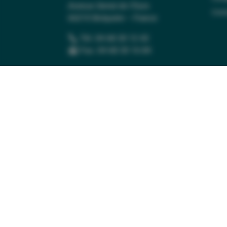
Avenue Serrat de l’Ours
Cont
66210 Bolquère – France
Tél. 04 68 30 12 42
Fax. 04 68 30 16 84