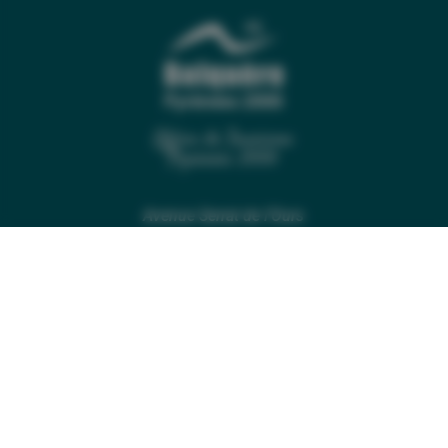
Office de Tourisme
Pyrénées 2000
Avenue Serrat de l’Ours
66210 Bolquère – France
Tél. 04 68 30 12 42
Fax. 04 68 30 16 84
NOS BROCHURES