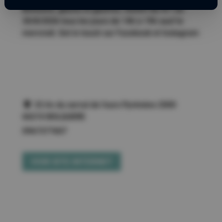
Boissons, glaces et gaufres. Ouvert du 4/7 au
30/8/2026 tous les jours de 14h à 19h sauf le
mercredi. Get in touch sur Facebook et Instagram
33 Av du serrat de l'ours Pyrénées 2000
66210 BOLQUERE
0967377607
VOIR SITE INTERNET