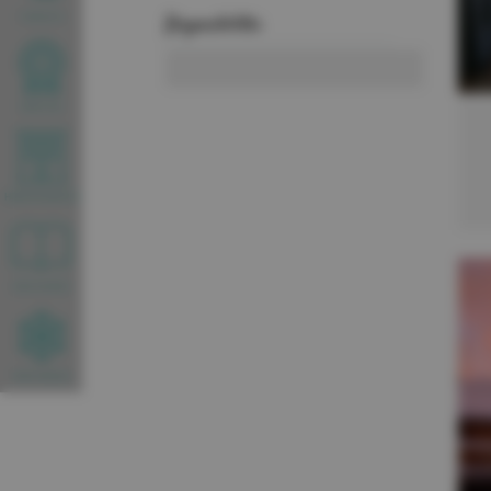
Disponibilités
FORFAITS
WEBCAM
HEBERGEMENTS
BROCHURES
INFOS NEIGE