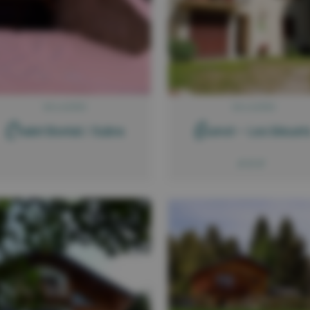
BOLQUÈRE
BOLQUÈRE
C
G
halet Boréal / Subra
uinot – Les bleuet