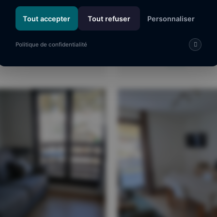
Tout accepter
Tout refuser
Personnaliser
PYRÉNÉES 2000
PYRÉNÉES 2000
C
A
ottet JF
nger M.C
Politique de confidentialité