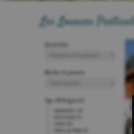
Les Loueurs Particul
Localisation
Nombre de personne
Type d'hébergement
Appartement
(15)
Bas de chalet
(5)
Chalet
(20)
Maison de village
(6)