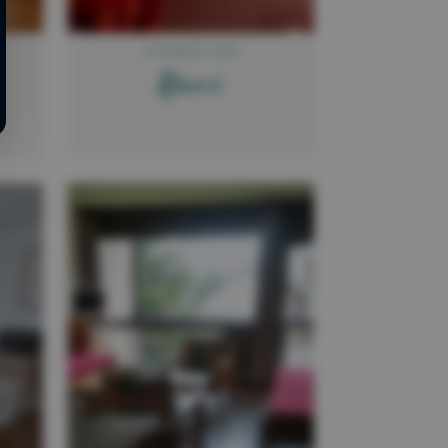
PYRÉNÉES 2000
R
ibes E