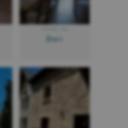
PYRÉNÉES 2000
V
idal G