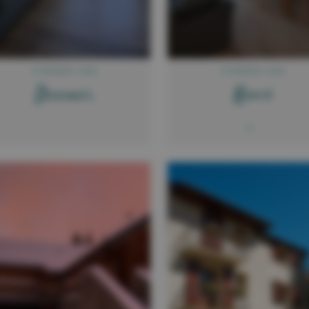
PYRÉNÉES 2000
PYRÉNÉES 2000
D
K
ussaut L
ern D