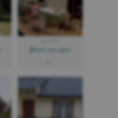
BOLQUÈRE
G
s
uinot -Les Lupins